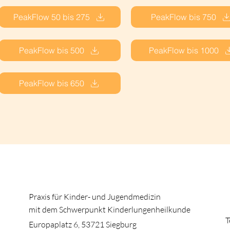
PeakFlow 50 bis 275
PeakFlow bis 750
PeakFlow bis 500
PeakFlow bis 1000
PeakFlow bis 650
Praxis für Kinder- und Jugendmedizin
mit dem Schwerpunkt Kinderlungenheilkunde
T
Europaplatz 6,
53721 Siegburg